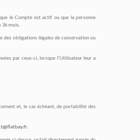
 que le Compte est actif ou que la personne
e 36 mois.
e des obligations légales de conservation ou
nées par ceux-ci, lorsque l'Utilisateur leur a
acement et, le cas échéant, de portabilité des
t@flatbay.fr
.
ionnés ci-dessus, se fait directement auprès du