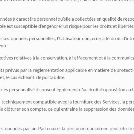
nées à caractère personnel qu’elle a collectées en qualité de resp
tatée est susceptible d’engendrer un risque pour les droits et libert
de ses données personnelles, l’Utilisateur concerné a le droit d’i
ente.
directives relatives à la conservation, à l'effacement et à la commun
ts prévus par la réglementation applicable en matière de protec
et, le cas échéant, de portabilité.
accès personnalisé disposent également d'un droit d'opposition au 
as techniquement compatible avec la fourniture des Services, la pe
u de clôturer son compte, ce qui entraîne la suppression des donnée
des données par un Partenaire, la personne concernée peut être in