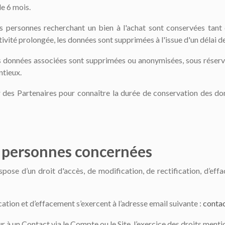
de 6 mois.
s personnes recherchant un bien à l'achat sont conservées tant
ctivité prolongée, les données sont supprimées à l'issue d'un délai d
es données associées sont supprimées ou anonymisées, sous réserv
ntieux.
r des Partenaires pour connaître la durée de conservation des don
s personnes concernées
pose d’un droit d'accès, de modification, de rectification, d’eff
ication et d’effacement s’exercent à l’adresse email suivante :
contac
ur à un Contact via le Compte ou le Site, l’exercice des droits ment