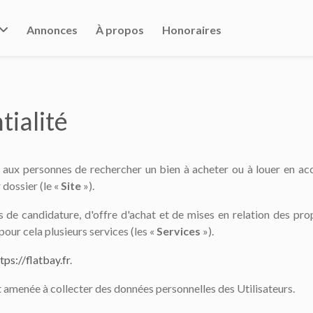
Annonces
À propos
Honoraires
tialité
 aux personnes de rechercher un bien à acheter ou à louer en ac
 dossier (le «
Site
»).
s de candidature, d'offre d'achat et de mises en relation des prop
pour cela plusieurs services (les «
Services
»).
tps://flatbay.fr
.
st amenée à collecter des données personnelles des Utilisateurs.